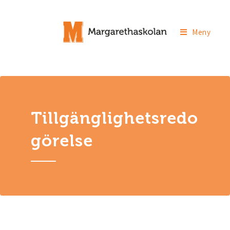
Meny
Tillgänglighetsredo
görelse