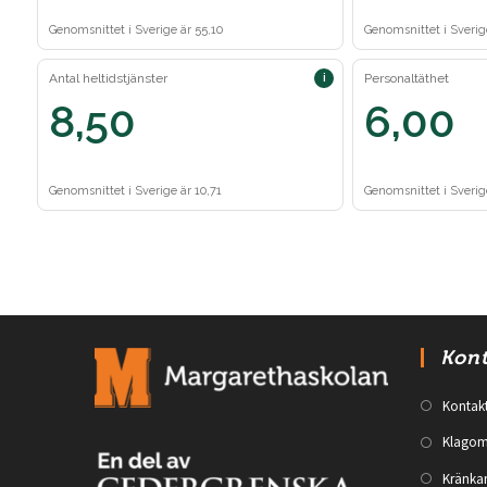
Kont
Kontak
Klagom
Kränka