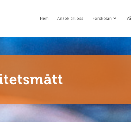
Hem
Ansök till oss
Förskolan
Vå
itetsmått